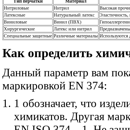
Тип перчатки
Материал
Нитриловые
Нитрил
Высокая прочно
Латексные
Натуральный латекс
Эластичность, 
Виниловые
Винил (ПВХ)
Гипоаллергенно
Хирургические
Латекс или нитрил
Предназначены
Специальные защитные
Различные материалы
Используются 
Как определить химич
Данный параметр вам пок
маркировкой EN 374:
1 обозначает, что изде
химикатов. Другая мар
EN ISO 374—1. Не защ