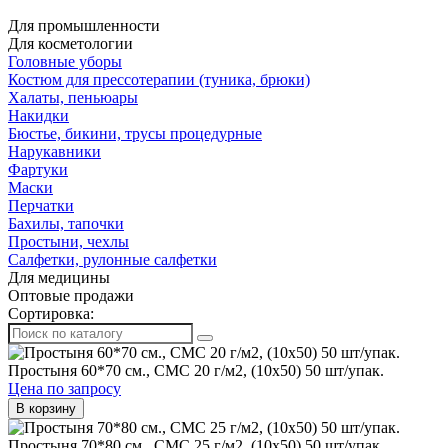
Для промышленности
Для косметологии
Головные уборы
Костюм для прессотерапии (туника, брюки)
Халаты, пеньюары
Накидки
Бюстье, бикини, трусы процедурные
Нарукавники
Фартуки
Маски
Перчатки
Бахилы, тапочки
Простыни, чехлы
Салфетки, рулонные салфетки
Для медицины
Оптовые продажи
Сортировка:
Простыня 60*70 см., СМС 20 г/м2, (10х50) 50 шт/упак.
Цена по запросу
В корзину
Простыня 70*80 см., СМС 25 г/м2, (10х50) 50 шт/упак.