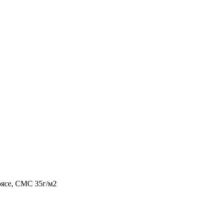
поясе, СМС 35г/м2